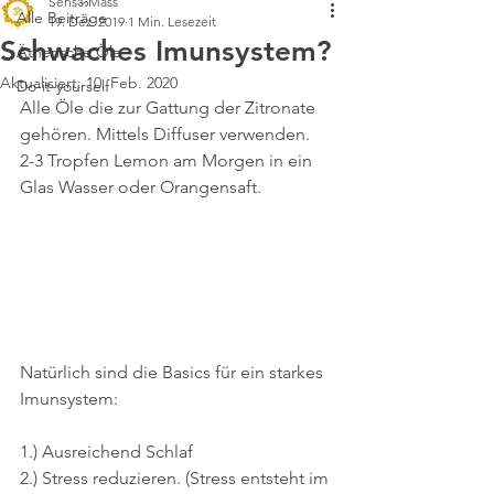
SensॐMass
Alle Beiträge
19. Dez. 2019
1 Min. Lesezeit
Schwaches Imunsystem?
Ätherische Öle
Aktualisiert:
10. Feb. 2020
Do-it-yourself
Alle Öle die zur Gattung der Zitronate 
gehören. Mittels Diffuser verwenden.
2-3 Tropfen Lemon am Morgen in ein 
Glas Wasser oder Orangensaft.
Natürlich sind die Basics für ein starkes 
Imunsystem:
1.) Ausreichend Schlaf
2.) Stress reduzieren. (Stress entsteht im 