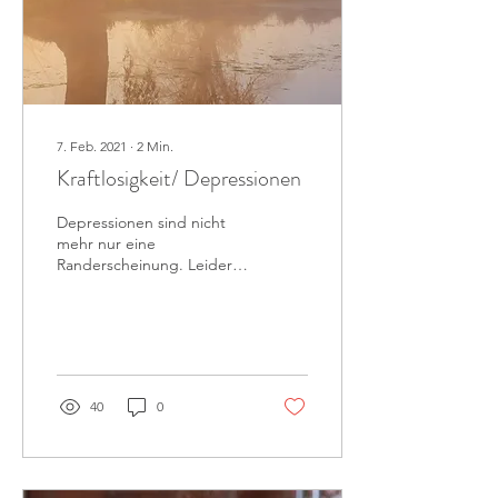
7. Feb. 2021
∙
2
Min.
Kraftlosigkeit/ Depressionen
Depressionen sind nicht
mehr nur eine
Randerscheinung. Leider
sehen wir uns in der
heutigen Zeit immer öfters
mit Depressionen...
40
0