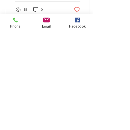
18
0
Phone
Email
Facebook
29. Juli 2020
∙
1
Min.
Diffuser Mischungen
Natürliche ätherische Öle